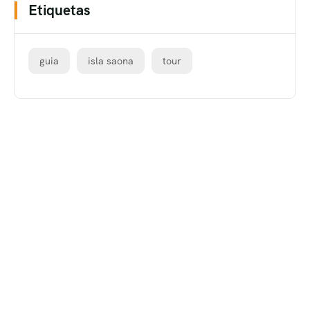
Etiquetas
guia
isla saona
tour