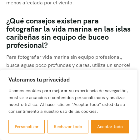
menos afectada por el viento.
¿Qué consejos existen para
fotografiar la vida marina en las islas
caribeñas sin equipo de buceo
profesional?
Para fotografiar vida marina sin equipo profesional,
busca aguas poco profundas y claras, utiliza un snorkel
para mantener la cara en el agua mientras fotografías,
Valoramos tu privacidad
considera una carcasa impermeable económica para tu
smartphone o cámara, prefiere días soleados sin viento
Usamos cookies para mejorar su experiencia de navegación,
para mayor visibilidad, y visita áreas marinas protegidas
mostrarle anuncios o contenidos personalizados y analizar
nuestro tráfico. Al hacer clic en “Aceptar todo” usted da su
donde la vida marina es más abundante y accesible.
consentimiento a nuestro uso de las cookies.
¿Cómo puedo proteger mi equipo
Personalizar
Rechazar todo
Aceptar todo
fotográfico del daño por arena y agua