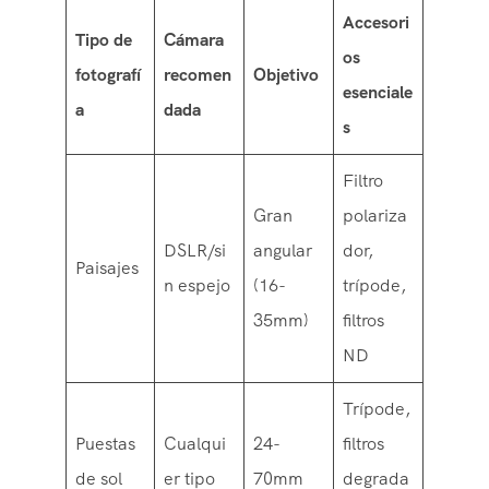
Accesori
Tipo de
Cámara
os
fotografí
recomen
Objetivo
esenciale
a
dada
s
Filtro
Gran
polariza
DSLR/si
angular
dor,
Paisajes
n espejo
(16-
trípode,
35mm)
filtros
ND
Trípode,
Puestas
Cualqui
24-
filtros
de sol
er tipo
70mm
degrada