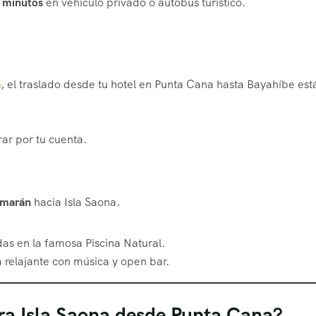
0 minutos
en vehículo privado o autobús turístico.
a
, el traslado desde tu hotel en Punta Cana hasta Bayahíbe est
rar por tu cuenta.
amarán
hacia Isla Saona.
s en la famosa Piscina Natural.
 relajante con música y open bar.
ara Isla Saona desde Punta Cana?