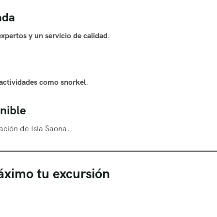
ada
expertos y un servicio de calidad
.
y actividades como snorkel
.
nible
ción de Isla Saona.
áximo tu excursión