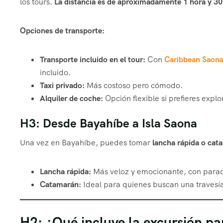
los tours.
La distancia es de aproximadamente 1 hora y 3
Opciones de transporte:
Transporte incluido en el tour:
Con
Caribbean Saon
incluido.
Taxi privado:
Más costoso pero cómodo.
Alquiler de coche:
Opción flexible si prefieres explo
H3: Desde Bayahíbe a Isla Saona
Una vez en Bayahíbe, puedes tomar
lancha rápida o cat
Lancha rápida:
Más veloz y emocionante, con parada
Catamarán:
Ideal para quienes buscan una travesía
H2: ¿Qué incluye la excursión p