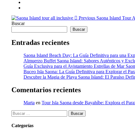
Previous
Saona Island Tour A
Buscar
Buscar
Entradas recientes
Saona Island Beach Day: La Guía Definitiva para una Expe
Almuerzo Buffet Saona Island: Sabores Auténticos y Exclu
Guía Exclusiva para el Avistamiento Estrellas de Mar Saon
Buceo Isla Saona: La Guía Definitiva para Explorar el Pa
Descubre la Magia de Playa Saona Island: El Paraíso Defin
Comentarios recientes
Marta
en
Tour Isla Saona desde Bayahíbe: Explora el Para
Buscar:
Categorías