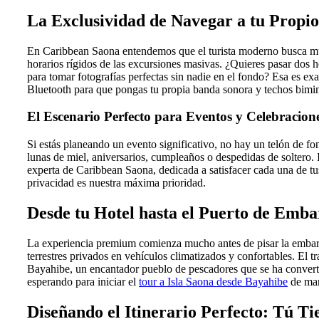
La Exclusividad de Navegar a tu Propi
En Caribbean Saona entendemos que el turista moderno busca much
horarios rígidos de las excursiones masivas. ¿Quieres pasar dos h
para tomar fotografías perfectas sin nadie en el fondo? Esa es ex
Bluetooth para que pongas tu propia banda sonora y techos bimini 
El Escenario Perfecto para Eventos y Celebracion
Si estás planeando un evento significativo, no hay un telón de 
lunas de miel, aniversarios, cumpleaños o despedidas de soltero. 
experta de Caribbean Saona, dedicada a satisfacer cada una de tu
privacidad es nuestra máxima prioridad.
Desde tu Hotel hasta el Puerto de Emba
La experiencia premium comienza mucho antes de pisar la embarc
terrestres privados en vehículos climatizados y confortables. El 
Bayahibe, un encantador pueblo de pescadores que se ha convertido e
esperando para iniciar el
tour a Isla Saona desde Bayahibe
de man
Diseñando el Itinerario Perfecto: Tú Ti