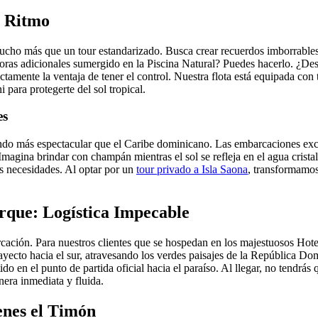
o Ritmo
o más que un tour estandarizado. Busca crear recuerdos imborrables. A
oras adicionales sumergido en la Piscina Natural? Puedes hacerlo. ¿Desea
actamente la ventaja de tener el control. Nuestra flota está equipada co
para protegerte del sol tropical.
es
fondo más espectacular que el Caribe dominicano. Las embarcaciones exc
Imagina brindar con champán mientras el sol se refleja en el agua crista
s necesidades. Al optar por un
tour privado a Isla Saona
, transformamos
rque: Logística Impecable
ación. Para nuestros clientes que se hospedan en los majestuosos Hot
trayecto hacia el sur, atravesando los verdes paisajes de la República 
n el punto de partida oficial hacia el paraíso. Al llegar, no tendrás que
era inmediata y fluida.
enes el Timón