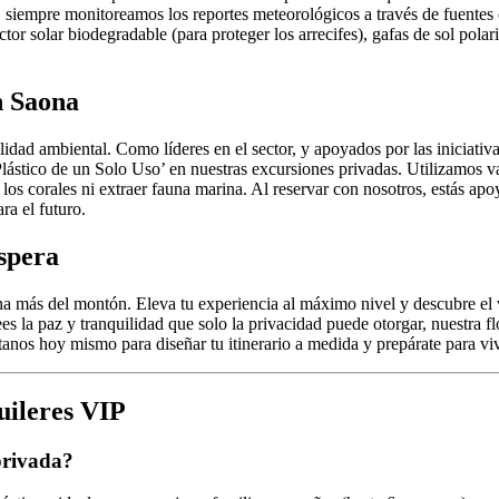
o, siempre monitoreamos los reportes meteorológicos a través de fuente
r solar biodegradable (para proteger los arrecifes), gafas de sol polar
n Saona
ilidad ambiental. Como líderes en el sector, y apoyados por las iniciat
ástico de un Solo Uso’ en nuestras excursiones privadas. Utilizamos va
 los corales ni extraer fauna marina. Al reservar con nosotros, estás ap
a el futuro.
spera
 más del montón. Eleva tu experiencia al máximo nivel y descubre el v
s la paz y tranquilidad que solo la privacidad puede otorgar, nuestra f
nos hoy mismo para diseñar tu itinerario a medida y prepárate para vivi
uileres VIP
privada?