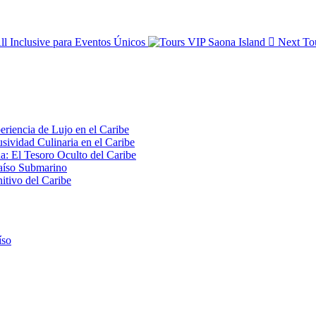
ll Inclusive para Eventos Únicos
Next
To
riencia de Lujo en el Caribe
sividad Culinaria en el Caribe
a: El Tesoro Oculto del Caribe
raíso Submarino
itivo del Caribe
íso