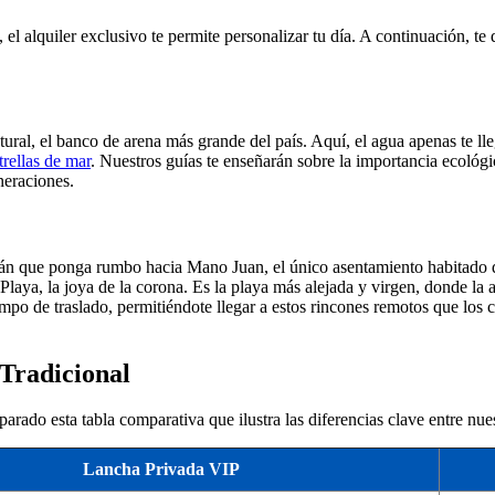
, el alquiler exclusivo te permite personalizar tu día. A continuación, te
ral, el banco de arena más grande del país. Aquí, el agua apenas te lleg
trellas de mar
. Nuestros guías te enseñarán sobre la importancia ecológic
neraciones.
itán que ponga rumbo hacia Mano Juan, el único asentamiento habitado d
 Playa, la joya de la corona. Es la playa más alejada y virgen, donde la
iempo de traslado, permitiéndote llegar a estos rincones remotos que lo
Tradicional
arado esta tabla comparativa que ilustra las diferencias clave entre nu
Lancha Privada VIP