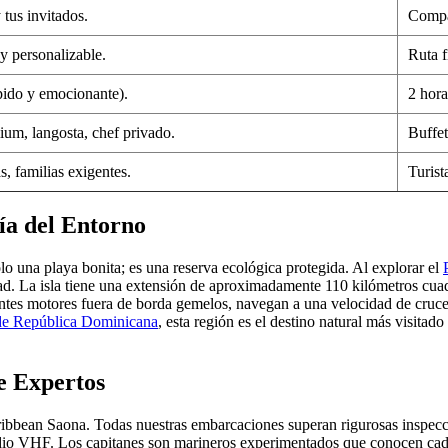
 tus invitados.
Compa
y personalizable.
Ruta f
pido y emocionante).
2 hora
um, langosta, chef privado.
Buffet
s, familias exigentes.
Turist
ía del Entorno
olo una playa bonita; es una reserva ecológica protegida. Al explorar el
d. La isla tiene una extensión de aproximadamente 110 kilómetros cuad
tes motores fuera de borda gemelos, navegan a una velocidad de crucer
 de República Dominicana
, esta región es el destino natural más visitado
e Expertos
aribbean Saona. Todas nuestras embarcaciones superan rigurosas inspecc
adio VHF. Los capitanes son marineros experimentados que conocen cada 