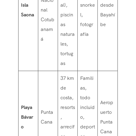
Nacio
Isla
al),
snorke
desde
nal
Saona
piscin
l,
Bayahí
Cotub
as
fotogr
be
anam
natura
afía
á
les,
tortug
as
37 km
Famili
de
as,
costa,
todo
Aerop
Playa
resorts
incluid
Punta
uerto
Bávar
,
o,
Cana
Punta
o
arrecif
deport
Cana