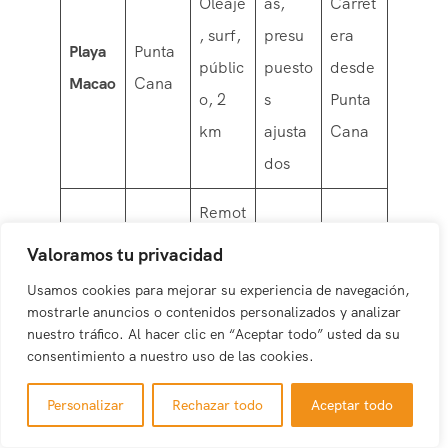
Oleaje
as,
Carret
, surf,
presu
era
Playa
Punta
públic
puesto
desde
Macao
Cana
o, 2
s
Punta
km
ajusta
Cana
dos
Remot
a,
Snork
Valoramos tu privacidad
arrecif
el
Tour
Usamos cookies para mejorar su experiencia de navegación,
Canto
Isla
es,
avanz
especi
mostrarle anuncios o contenidos personalizados y analizar
de la
nuestro tráfico. Al hacer clic en “Aceptar todo” usted da su
Saona
forma
ado,
alizad
Playa
consentimiento a nuestro uso de las cookies.
ciones
soleda
o
rocosa
d
Personalizar
Rechazar todo
Aceptar todo
s