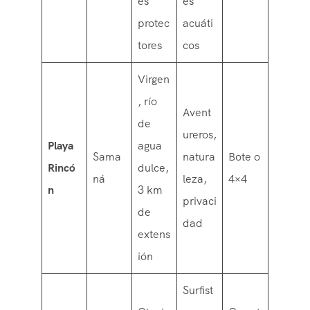
es
es
protec
acuáti
tores
cos
Virgen
, río
Avent
de
ureros,
Playa
agua
Sama
natura
Bote o
Rincó
dulce,
ná
leza,
4×4
n
3 km
privaci
de
dad
extens
ión
Surfist