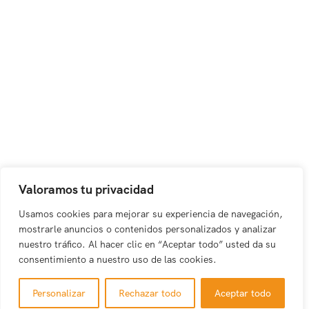
Valoramos tu privacidad
Usamos cookies para mejorar su experiencia de navegación,
mostrarle anuncios o contenidos personalizados y analizar
nuestro tráfico. Al hacer clic en “Aceptar todo” usted da su
consentimiento a nuestro uso de las cookies.
Personalizar
Rechazar todo
Aceptar todo
Caribbean Saona | Discover DR’s Hidden Gem
Sail away