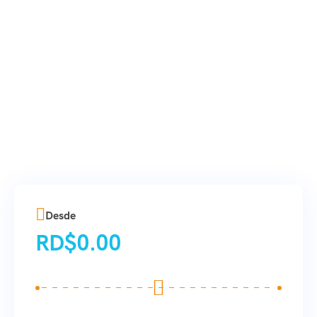
Desde
RD$
0.00