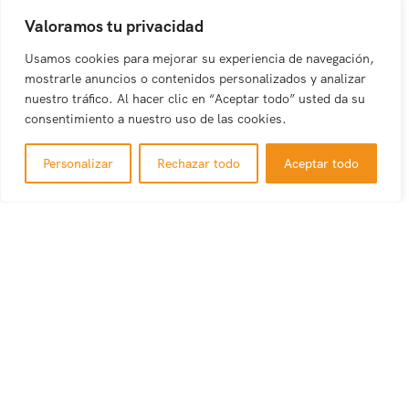
Valoramos tu privacidad
Usamos cookies para mejorar su experiencia de navegación,
mostrarle anuncios o contenidos personalizados y analizar
nuestro tráfico. Al hacer clic en “Aceptar todo” usted da su
consentimiento a nuestro uso de las cookies.
Personalizar
Rechazar todo
Aceptar todo
Caribbean Saona | Discover DR’s Hidden Gem
Sail away
to Isla Saona Maritime Excursions • Party Boat •
Weddings • Events • And More!
Enlaces de Interés
Política de privacidad