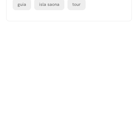
guia
isla saona
tour