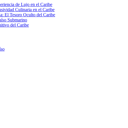
riencia de Lujo en el Caribe
sividad Culinaria en el Caribe
a: El Tesoro Oculto del Caribe
raíso Submarino
itivo del Caribe
íso