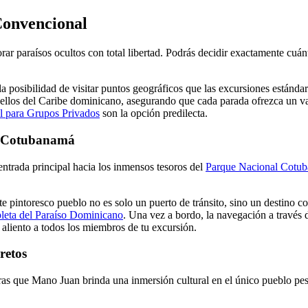
 Convencional
orar paraísos ocultos con total libertad. Podrás decidir exactamente cuán
la posibilidad de visitar puntos geográficos que las excursiones estánda
bellos del Caribe dominicano, asegurando que cada parada ofrezca un va
l para Grupos Privados
son la opción predilecta.
al Cotubanamá
 entrada principal hacia los inmensos tesoros del
Parque Nacional Cotu
te pintoresco pueblo no es solo un puerto de tránsito, sino un destino c
eta del Paraíso Dominicano
. Una vez a bordo, la navegación a través d
aliento a todos los miembros de tu excursión.
retos
ntras que Mano Juan brinda una inmersión cultural en el único pueblo pes