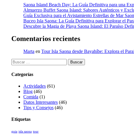
Saona Island Beach Day: La Guía Definitiva para una Expe
Almuerzo Buffet Saona Island: Sabores Auténticos y Exclu
Guía Exclusiva para el Avistamiento Estrellas de Mar Saon
Buceo Isla Saona: La Guía Definitiva para Explorar el Pa
Descubre la Magia de Playa Saona Island: El Paraíso Defin
Comentarios recientes
Marta
en
Tour Isla Saona desde Bayahíbe: Explora el Para
Categorías
Actividades
(61)
Blog
(46)
Comida
(1)
Datos Interesantes
(46)
Tips y Consejos
(46)
Etiquetas
guia
isla saona
tour