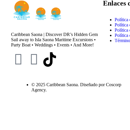
Enlaces 
Política
Política
Política
Caribbean Saona | Discover DR’s Hidden Gem
Política
Sail away to Isla Saona Maritime Excursions •
Término
Party Boat • Weddings • Events • And More!
© 2025 Caribbean Saona. Diseñado por Coscorp
Agency.