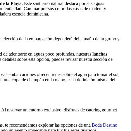
de la Playa
. Este santuario natural destaca por sus aguas
utenticidad. Caminar por sus coloridas casas de madera y
rdadera esencia dominicana.
a elección de la embarcación dependerá del tamaño de tu grupo y
ad de adentrarte en aguas poco profundas, nuestras
lanchas
 detalles sobre esta opción, puedes revisar nuestra sección de
osas embarcaciones ofrecen redes sobre el agua para tomar el sol,
con una copa de champán en la mano, es la definición misma del
 Al reservar un entorno exclusivo, disfrutas de catering gourmet
cias, te recomendamos explorar las opciones de una
Boda Destino
ando un evento impecable para ti y tus seres queridos.