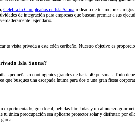
o,
Celebra tu Cumpleaños en Isla Saona
rodeado de tus mejores amigos 
ctividades de integración para empresas que buscan premiar a sus ejecuti
s verdaderamente legendario.
ar tu visita privada a este edén caribeño. Nuestro objetivo es proporcio
rivado Isla Saona?
lias pequeñas o contingentes grandes de hasta 40 personas. Todo depend
ea que busques una escapada íntima para dos o una gran fiesta corporati
n experimentado, guía local, bebidas ilimitadas y un almuerzo gourmet. 
u única preocupación sea aplicarte protector solar y disfrutar; por ello
a gama.