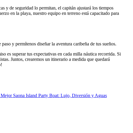
cas y de seguridad lo permitan, el capitán ajustará los tiempos
uerzo en la playa, nuestro equipo en terreno está capacitado para
e paso y permítenos diseñar la aventura caribeña de tus sueños.
o es superar tus expectativas en cada milla náutica recorrida. Si
istas. Juntos, crearemos un itinerario a medida que quedará
o!
 Mejor Saona Island Party Boat: Lujo, Diversión y Aguas