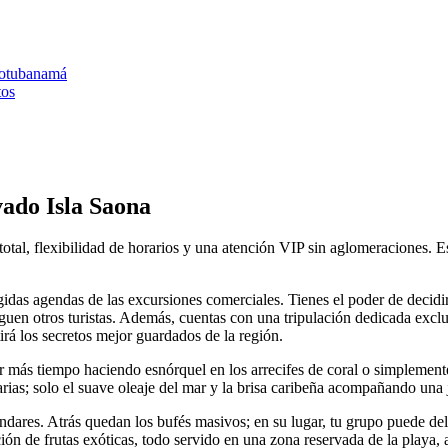
Cotubanamá
tos
vado Isla Saona
total, flexibilidad de horarios y una atención VIP sin aglomeraciones. E
rígidas agendas de las excursiones comerciales. Tienes el poder de decidi
leguen otros turistas. Además, cuentas con una tripulación dedicada excl
irá los secretos mejor guardados de la región.
ar más tiempo haciendo esnórquel en los arrecifes de coral o simplemente
sarias; solo el suave oleaje del mar y la brisa caribeña acompañando una 
ándares. Atrás quedan los bufés masivos; en su lugar, tu grupo puede d
ión de frutas exóticas, todo servido en una zona reservada de la playa, 