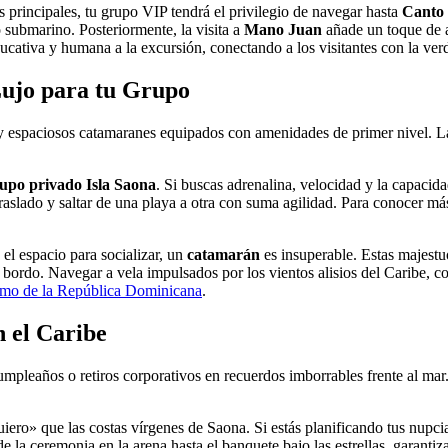
s principales, tu grupo VIP tendrá el privilegio de navegar hasta
Canto 
o submarino. Posteriormente, la visita a
Mano Juan
añade un toque de a
ucativa y humana a la excursión, conectando a los visitantes con la ve
Lujo para tu Grupo
 y espaciosos catamaranes equipados con amenidades de primer nivel. L
upo privado Isla Saona
. Si buscas adrenalina, velocidad y la capacid
raslado y saltar de una playa a otra con suma agilidad. Para conocer más
y el espacio para socializar, un
catamarán
es insuperable. Estas majestu
bordo. Navegar a vela impulsados por los vientos alisios del Caribe, 
ismo de la República Dominicana
.
n el Caribe
mpleaños o retiros corporativos en recuerdos imborrables frente al mar.
uiero» que las costas vírgenes de Saona. Si estás planificando tus nup
 la ceremonia en la arena hasta el banquete bajo las estrellas, garantiz