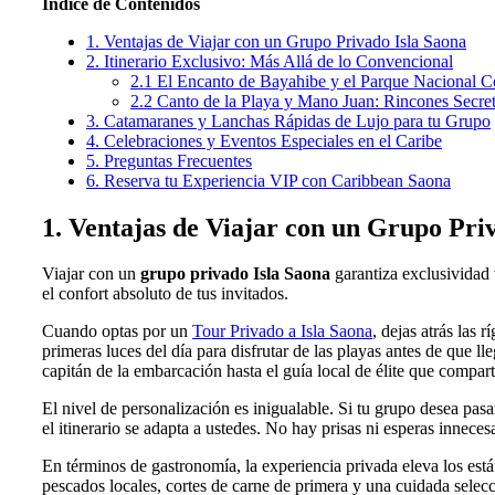
Índice de Contenidos
1. Ventajas de Viajar con un Grupo Privado Isla Saona
2. Itinerario Exclusivo: Más Allá de lo Convencional
2.1 El Encanto de Bayahibe y el Parque Nacional 
2.2 Canto de la Playa y Mano Juan: Rincones Secre
3. Catamaranes y Lanchas Rápidas de Lujo para tu Grupo
4. Celebraciones y Eventos Especiales en el Caribe
5. Preguntas Frecuentes
6. Reserva tu Experiencia VIP con Caribbean Saona
1. Ventajas de Viajar con un Grupo Pri
Viajar con un
grupo privado Isla Saona
garantiza exclusividad 
el confort absoluto de tus invitados.
Cuando optas por un
Tour Privado a Isla Saona
, dejas atrás las 
primeras luces del día para disfrutar de las playas antes de que l
capitán de la embarcación hasta el guía local de élite que compart
El nivel de personalización es inigualable. Si tu grupo desea pas
el itinerario se adapta a ustedes. No hay prisas ni esperas innece
En términos de gastronomía, la experiencia privada eleva los est
pescados locales, cortes de carne de primera y una cuidada selecc