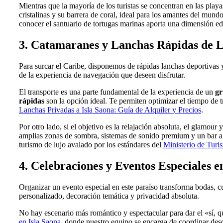
Mientras que la mayoría de los turistas se concentran en las playa
cristalinas y su barrera de coral, ideal para los amantes del mund
conocer el santuario de tortugas marinas aporta una dimensión ed
3. Catamaranes y Lanchas Rápidas de 
Para surcar el Caribe, disponemos de rápidas lanchas deportivas
de la experiencia de navegación que deseen disfrutar.
El transporte es una parte fundamental de la experiencia de un
gr
rápidas
son la opción ideal. Te permiten optimizar el tiempo de t
Lanchas Privadas a Isla Saona: Guía de Alquiler y Precios
.
Por otro lado, si el objetivo es la relajación absoluta, el glamour 
amplias zonas de sombra, sistemas de sonido premium y un bar a 
turismo de lujo avalado por los estándares del
Ministerio de Tur
4. Celebraciones y Eventos Especiales e
Organizar un evento especial en este paraíso transforma bodas, cu
personalizado, decoración temática y privacidad absoluta.
No hay escenario más romántico y espectacular para dar el «sí, q
en Isla Saona
, donde nuestro equipo se encarga de coordinar desde