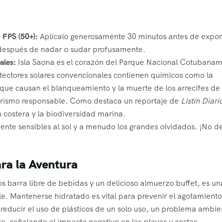
 FPS (50+):
Aplícalo generosamente 30 minutos antes de expo
después de nadar o sudar profusamente.
ales:
Isla Saona es el corazón del Parque Nacional Cotubanam
otectores solares convencionales contienen químicos como la
que causan el blanqueamiento y la muerte de los arrecifes de 
turismo responsable. Como destaca un reportaje de
Listín Diari
n costera y la biodiversidad marina.
nte sensibles al sol y a menudo los grandes olvidados. ¡No d
ra la Aventura
s barra libre de bebidas y un delicioso almuerzo buffet, es un
ble. Mantenerse hidratado es vital para prevenir el agotamient
 a reducir el uso de plásticos de un solo uso, un problema ambie
, señalando el impacto negativo en las playas y costas