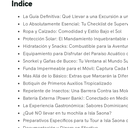
Índice
La Guía Definitiva: Qué Llevar a una Excursión a un
Lo Absolutamente Esencial: Tu Checklist de Superv
Ropa y Calzado: Comodidad y Estilo Bajo el Sol
Protección Solar: El Mandamiento Inquebrantable 
Hidratación y Snacks: Combustible para la Aventu
Equipamiento para Disfrutar del Paraíso Acuático
Snorkel y Gafas de Buceo: Tu Ventana al Mundo 
Funda Impermeable para el Móvil: Captura Cada 
Más Allá de lo Básico: Extras que Marcarán la Difer
Botiquín de Primeros Auxilios Tropicalizado
Repelente de Insectos: Una Barrera Contra las Mol
Batería Externa (Power Bank): Conectado en Medio
La Experiencia Gastronómica: Sabores Dominicanos
¿Qué NO llevar en tu mochila a Isla Saona?
Preparativos Específicos para tu Tour a Isla Saon
Documentación y Dinero en Efectivo