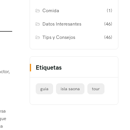
Comida
(1)
Datos Interesantes
(46)
Tips y Consejos
(46)
Etiquetas
actor,
guia
isla saona
tour
esa
 que
va