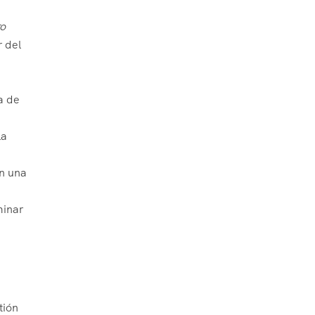
o
r del
a de
la
an una
minar
tión