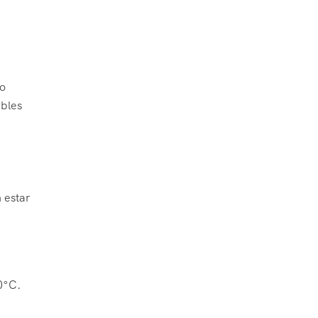
do
ibles
 estar
0°C.