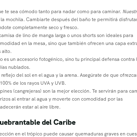
 que te sea cómodo tanto para nadar como para caminar.
Nuestr
 la mochila. Cambiarte después del baño te permitirá disfruta
éndote completamente seco y fresco.
camisa de lino de manga larga o unos shorts son ideales para
comodidad en la mesa, sino que también ofrecen una capa extr
 alto.
 es un accesorio fotogénico, sino tu principal defensa contra 
 días nublados.
 reflejo del sol en el agua y la arena. Asegúrate de que ofrezc
l 100% de los rayos UVA y UVB.
ines (cangrejeras) son la mejor elección. Te servirán para ca
 erizos al entrar al agua y moverte con comodidad por las
adecerán estar al aire libre.
uebrantable del Caribe
otección en el trópico puede causar quemaduras graves en cues