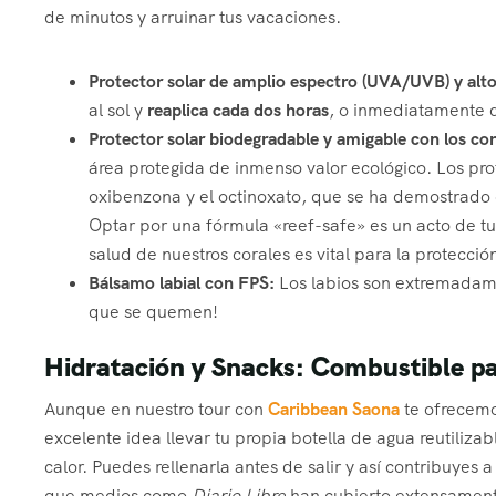
de minutos y arruinar tus vacaciones.
Protector solar de amplio espectro (UVA/UVB) y alto
al sol y
reaplica cada dos horas
, o inmediatamente 
Protector solar biodegradable y amigable con los cor
área protegida de inmenso valor ecológico. Los pr
oxibenzona y el octinoxato, que se ha demostrado 
Optar por una fórmula «reef-safe» es un acto de 
salud de nuestros corales es vital para la protecció
Bálsamo labial con FPS:
Los labios son extremadame
que se quemen!
Hidratación y Snacks: Combustible pa
Aunque en nuestro tour con
Caribbean Saona
te ofrecemo
excelente idea llevar tu propia botella de agua reutiliza
calor. Puedes rellenarla antes de salir y así contribuyes
que medios como
Diario Libre
han cubierto extensamente