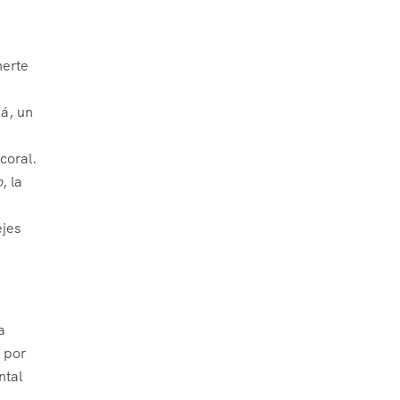
nerte
á, un
coral.
o
, la
ejes
a
o por
ntal